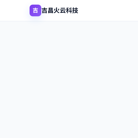
吉昌火云科技
吉