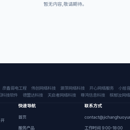
暂无内容,敬请期待。
彦鑫弱电工程
伟创网络科技
灏萍网络科技
开心网络服务
小旭
阳科技软件
德盟达科技
天启者网络科技
尊鸿信息科技
槟郁汝网络
快速导航
联系方式
首页
contact@jichanghuoyu
件开
服务产品
工作时间 9:00-18:00